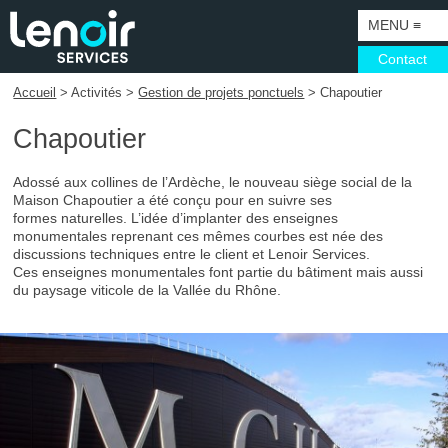
MENU
≡
Contact
Accueil
> Activités >
Gestion de projets ponctuels
> Chapoutier
ACCUEIL
Chapoutier
CORPORATE
MÉTIERS
L'ENTREPRISE
Adossé aux collines de l’Ardèche, le nouveau siège social de la
Maison Chapoutier a été conçu pour en suivre ses
ACTIVITÉS
VISOTEC
SURVEY
formes naturelles. L’idée d’implanter des enseignes
monumentales reprenant ces mêmes courbes est née des
SECTEURS
DÉVELOPPEMENT DURABLE
FABRICATION
CAMPAGNES
discussions techniques entre le client et Lenoir Services.
Ces enseignes monumentales font partie du bâtiment mais aussi
ACTUALITÉS
EXPORT
BUREAU D'ÉTUDES & PROTOTYPAGE
PROJETS PONCTUELS
PÉTROLIERS
du paysage viticole de la Vallée du Rhône.
SHOWROOM PARIS
CERTIFICATIONS
INSTALLATION
SUPPORTS DE COMMUNICATION
RÉSEAUX & MARQUES
COORDONNÉES ET PLAN D'ACCÈS
TOUT CORPS D'ÉTAT
ÉCLAIRAGE
LUXE
CONSEIL ET ACCOMPAGNEMENTS
MAINTENANCE
GRANDS PROJETS
TOURISME, PATRIMOINE & MUSÉOGRAPHIE